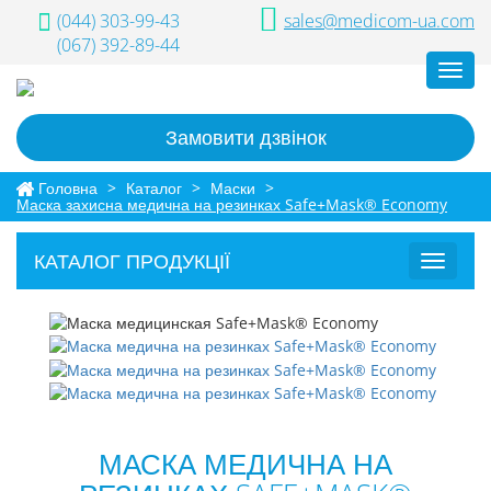
(044) 303-99-43
sales@medicom-ua.com
(067) 392-89-44
Toggl
navig
Замовити дзвінок
Головна
>
Каталог
>
Маски
>
Маска захисна медична на резинках Safe+Mask® Economy
КАТАЛОГ ПРОДУКЦІЇ
Toggle
navigat
МАСКА МЕДИЧНА НА