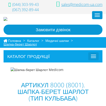
(044) 303-99-43
sales@medicom-ua.com
(067) 392-89-44
Toggl
navig
Замовити дзвінок
Головна
>
Каталог
>
Медичні шапки
>
Шапка-берет Шарлот
КАТАЛОГ ПРОДУКЦІЇ
Toggle
navigat
АРТИКУЛ 8000 (8001).
ШАПКА-БЕРЕТ ШАРЛОТ
(ТИП КУЛЬБАБА)