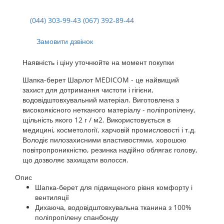
(044) 303-99-43 (067) 392-89-44
Замовити дзвінок
Наявність і ціну уточнюйте на момент покупки
Шапка-берет Шарлот MEDICOM - це найвищий
захист для дотримання чистоти і гігієни,
водовідштовхувальний матеріал. Виготовлена з
високоякісного нетканого матеріалу - поліпропілену,
щільність якого 12 г / м2. Використовується в
медицині, косметології, харчовій промисловості і т.д.
Володіє пилозахисними властивостями, хорошою
повітропроникністю, резинка надійно облягає голову,
що дозволяє захищати волосся.
Опис
Шапка-берет для підвищеного рівня комфорту і
вентиляції
Дихаюча, водовідштовхувальна тканина з 100%
поліпропілену спанбонду