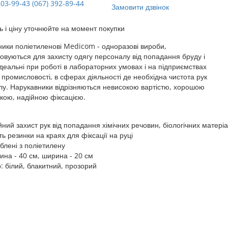
303-99-43 (067) 392-89-44
Замовити дзвінок
ь і ціну уточнюйте на момент покупки
ики поліетиленові Medicom - одноразові вироби,
овуються для захисту одягу персоналу від попадання бруду і
Ідеальні при роботі в лабораторних умовах і на підприємствах
 промисловості, в сферах діяльності де необхідна чистота рук
у. Нарукавники відрізняються невисокою вартістю, хорошою
кою, надійною фіксацією.
йний захист рук від попадання хімічних речовин, біологічних матеріа
ь резинки на краях для фіксації на руці
блені з поліетилену
ина - 40 см, ширина - 20 см
р: білий, блакитний, прозорий