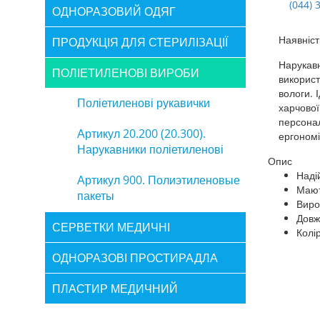
(044) 
ОДНОРАЗОВИЙ ОДЯГ
Наявніст
ПРОДУКЦІЯ ДЛЯ СТЕРИЛІЗАЦІЇ
Нарукавн
ПОЛІЕТИЛЕНОВІ ВИРОБИ
використ
вологи. 
Поліетиленові рукавички
харчової
персонал
Артикул 20.200 (20.300).
ергономі
Нарукавники поліетиленові
Опис
Наді
Артикул 900. Полиэтиленовые
Мают
пакеты
Виро
Довж
СЕРВЕТКИ МЕДИЧНІ
Колі
ОДНОРАЗОВІ ПРОСТИРАДЛА
ПЛАСТИР МЕДИЧНИЙ