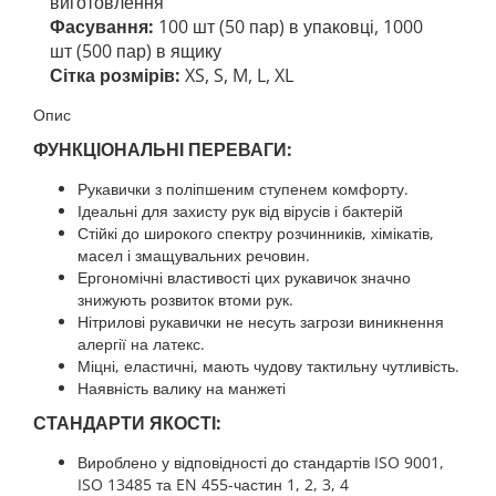
виготовлення
Фасування:
1
00 шт (50 пар) в упаковці, 1000
шт (500 пар) в ящику
Сітка розмірів:
XS, S, M, L, XL
Опис
ФУНКЦІОНАЛЬНІ ПЕРЕВАГИ:
Рукавички з поліпшеним ступенем комфорту.
Ідеальні для захисту рук від вірусів і бактерій
Стійкі до широкого спектру розчинників, хімікатів,
масел і змащувальних речовин.
Ергономічні властивості цих рукавичок значно
знижують розвиток втоми рук.
Нітрилові рукавички не несуть загрози виникнення
алергії на латекс.
Міцні, еластичні, мають чудову тактильну чутливість.
Наявність валику на манжеті
СТАНДАРТИ ЯКОСТІ:
Вироблено у відповідності до стандартів ISO 9001,
ISO 13485 та EN 455-частин 1, 2, 3, 4