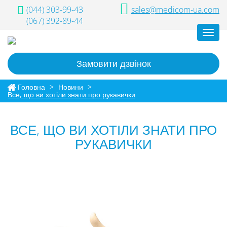
(044) 303-99-43
sales@medicom-ua.com
(067) 392-89-44
Toggl
navig
Замовити дзвінок
Головна
>
Новини
>
Все, що ви хотіли знати про рукавички
ВСЕ, ЩО ВИ ХОТІЛИ ЗНАТИ ПРО
РУКАВИЧКИ