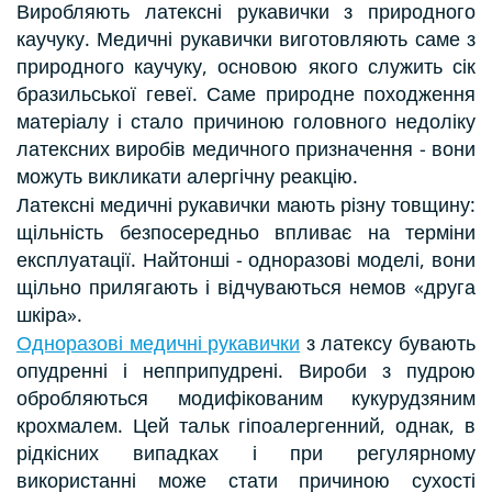
Виробляють латексні рукавички з природного
каучуку. Медичні рукавички виготовляють саме з
природного каучуку, основою якого служить сік
бразильської гевеї. Саме природне походження
матеріалу і стало причиною головного недоліку
латексних виробів медичного призначення - вони
можуть викликати алергічну реакцію.
Латексні медичні рукавички мають різну товщину:
щільність безпосередньо впливає на терміни
експлуатації. Найтонші - одноразові моделі, вони
щільно прилягають і відчуваються немов «друга
шкіра».
Одноразові медичні рукавички
з латексу бувають
опудренні і непприпудрені. Вироби з пудрою
обробляються модифікованим кукурудзяним
крохмалем. Цей тальк гіпоалергенний, однак, в
рідкісних випадках і при регулярному
використанні може стати причиною сухості