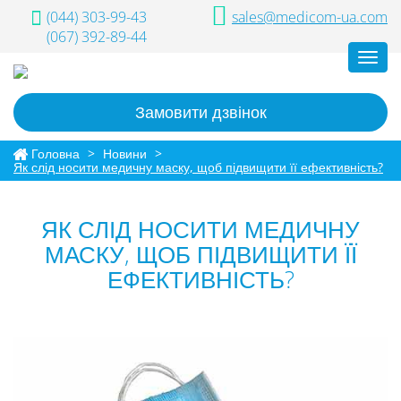
(044) 303-99-43
sales@medicom-ua.com
(067) 392-89-44
Toggl
navig
Замовити дзвінок
Головна
>
Новини
>
Як слід носити медичну маску, щоб підвищити її ефективність?
ЯК СЛІД НОСИТИ МЕДИЧНУ
МАСКУ, ЩОБ ПІДВИЩИТИ ЇЇ
ЕФЕКТИВНІСТЬ?