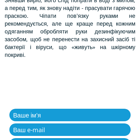
Знявши виріб, його слід попрати в воді з милом,
а перед тим, як знову надіти - прасувати гарячою
праскою. Чіпати пов'язку руками не
рекомендується, але ще краще перед кожним
одяганням обробляти руки дезинфікуючим
засобом, щоб не перенести на захисний засіб ті
бактерії і віруси, що «живуть» на шкірному
покриві.
ЗВОРОТНІЙ ЗВ'ЯЗОК