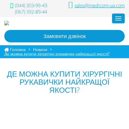
(044) 303-99-43
sales@medicom-ua.com
(067) 392-89-44
Toggl
navig
Замовити дзвінок
Головна
>
Новини
>
Де можна купити хірургічні рукавички найкращої якості?
ДЕ МОЖНА КУПИТИ ХІРУРГІЧНІ
РУКАВИЧКИ НАЙКРАЩОЇ
ЯКОСТІ?