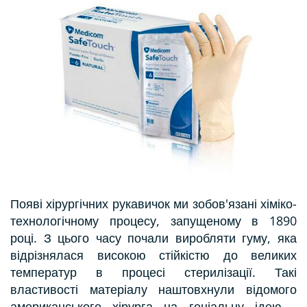
Появі хірургічних рукавичок ми зобов'язані хіміко-
технологічному процесу, запущеному в 1890
році. З цього часу почали виробляти гуму, яка
відрізнялася високою стійкістю до великих
температур в процесі стерилізації. Такі
властивості матеріалу наштовхнули відомого
американського хірурга на геніальну ідею -