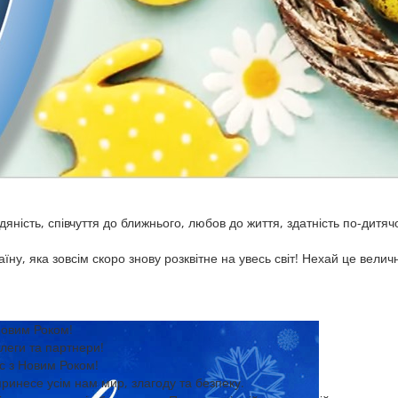
ність, співчуття до ближнього, любов до життя, здатність по-дитяч
раїну, яка зовсім скоро знову розквітне на увесь світ! Нехай це вели
Новим Роком!
леги та партнери!
с з Новим Роком!
принесе усім нам мир, злагоду та безпеку.