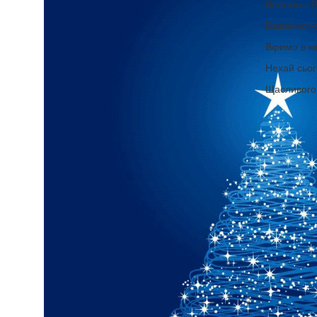
Вітаємо з 
Бажаємо ко
Віримо в м
Нехай сьог
Щасливого 