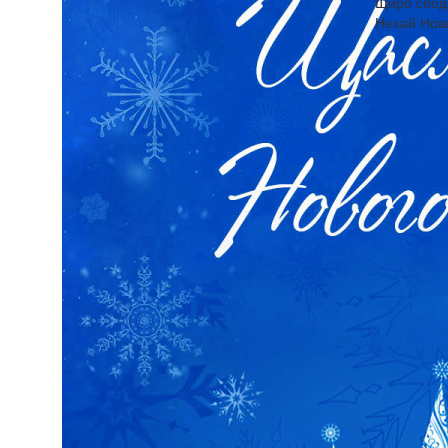
Щиро споді
Нехай Нови