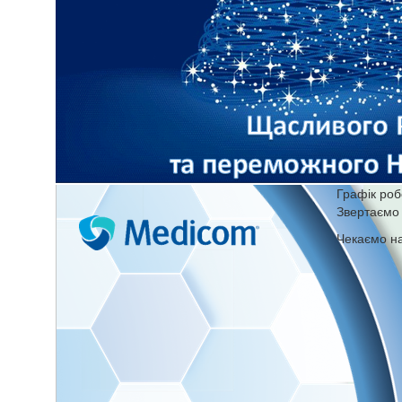
Графік роб
Звертаємо 
Чекаємо на