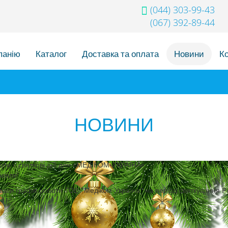
(044) 303-99-43
(067) 392-89-44
панію
Каталог
Доставка та оплата
Новини
К
НОВИНИ
оти у святкові дні для «МЕДІКОМ-УКРАЇНА»
ієнти!
ваги графік роботи ТОВ "Медіком-Україна" на період святкування Рі