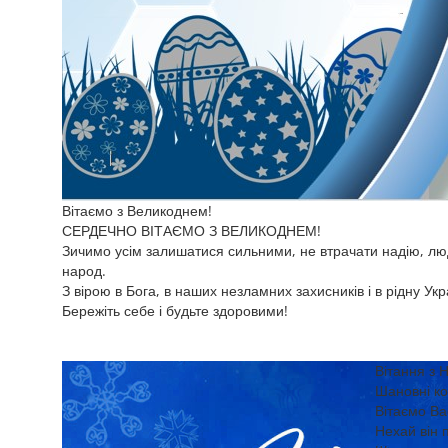
Вітаємо з Великоднем!
СЕРДЕЧНО ВІТАЄМО З ВЕЛИКОДНЕМ!
Зичимо усім залишатися сильними, не втрачати надію, людя
народ.
З вірою в Бога, в наших незламних захисників і в рідну Ук
Бережіть себе і будьте здоровими!
Вітання з 
Шановні ко
Вітаємо Ва
Нехай він 