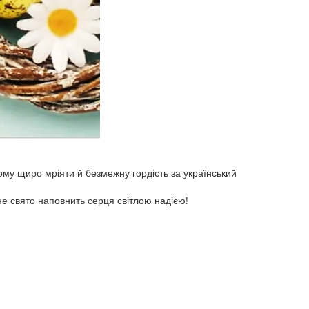
ому щиро мріяти й безмежну гордість за український
чне свято наповнить серця світлою надією!