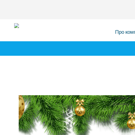
Про ком
Графік роб
Шановні кл
До Вашої у