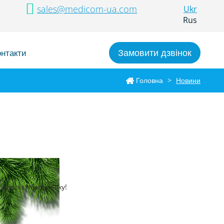
sales@medicom-ua.com
Ukr
Rus
Замовити дзвінок
онтакти
Головна
>
Новини
здва та Нового року!