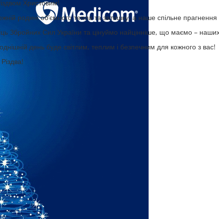
Різдвом Христовим!
жній родині об’ємного тепла та затишку, а наше спільне прагненн
іць Збройних Сил України та цінуймо найцінніше, що маємо – наших
однішній день буде світлим, теплим і безпечним для кожного з вас!
Різдва!