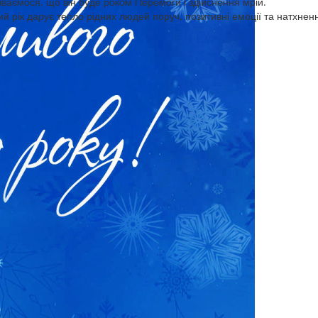
ваємося, що він буде роком Перемоги і здійснення мрій.
й рік дарує тепло рідних людей поруч, позитивні емоції та натхнен