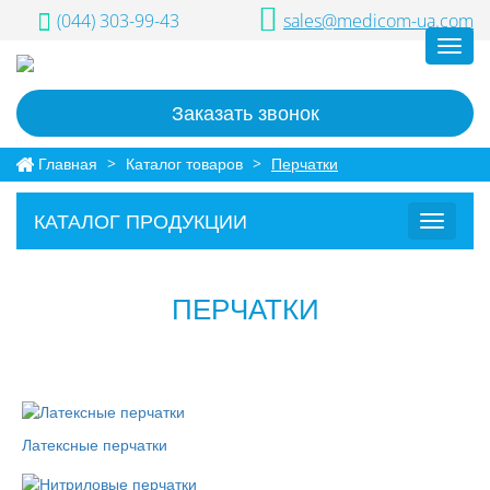
(044) 303-99-43
sales@medicom-ua.com
Toggl
navig
Заказать звонок
Главная
>
Каталог товаров
>
Перчатки
КАТАЛОГ ПРОДУКЦИИ
Toggle
navigat
ПЕРЧАТКИ
Латексные перчатки